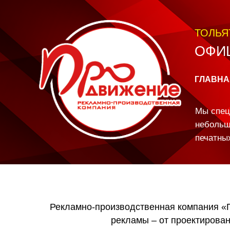
ТОЛЬЯ
ОФИЦ
ГЛАВНА
Мы спец
небольш
печатны
Рекламно-
производственная
Рекламно-производственная компания «П
компания
рекламы – от проектирован