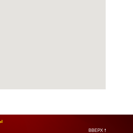
Ы
ВВЕРХ 🠕